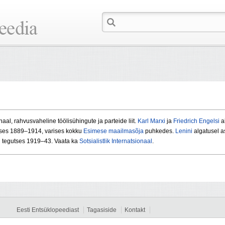
aal, rahvusvaheline töölisühingute ja parteide liit.
Karl Marxi
ja
Friedrich Engelsi
al
utses 1889–1914, varises kokku
Esimese maailmasõja
puhkedes.
Lenini
algatusel a
n tegutses 1919–43. Vaata ka
Sotsialistlik Internatsionaal
.
Eesti Entsüklopeediast
Tagasiside
Kontakt