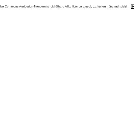
tive Commons Attribution-Noncommercial-Share Alike licence alusel, v.a kui on märgitud teisiti.