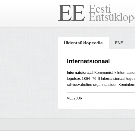
Üldentsüklopeedia
ENE
Internatsionaal
Internatsionaal,
Kommunistlik Internatsion
tegutses 1864–76; II Internatsionaal teg
rahvusvaheline organisatsioon Kominter
VE, 2006