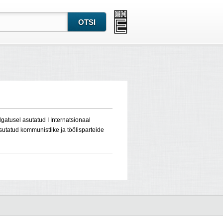
gatusel asutatud I Internatsionaal
sutatud kommunistlike ja töölisparteide