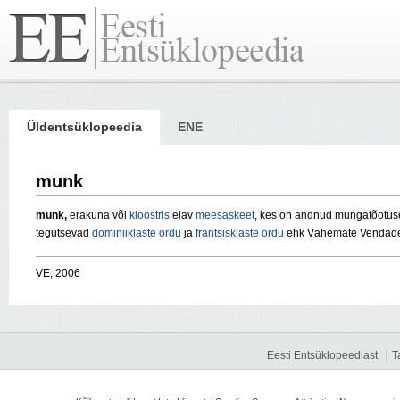
Üldentsüklopeedia
ENE
munk
munk,
erakuna või
kloostris
elav
meesaskeet
, kes on andnud mungatõotus
tegutsevad
dominiiklaste ordu
ja
frantsisklaste ordu
ehk Vähemate Vendade
VE, 2006
Eesti Entsüklopeediast
T