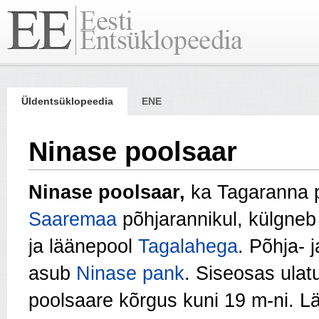
Üldentsüklopeedia
ENE
Ninase poolsaar
Ninase poolsaar,
ka Tagaranna p
Saaremaa
põhjarannikul, külgneb
ja läänepool
Tagalahega
. Põhja- 
asub
Ninase pank
. Siseosas ulat
poolsaare kõrgus kuni 19 m-ni. 