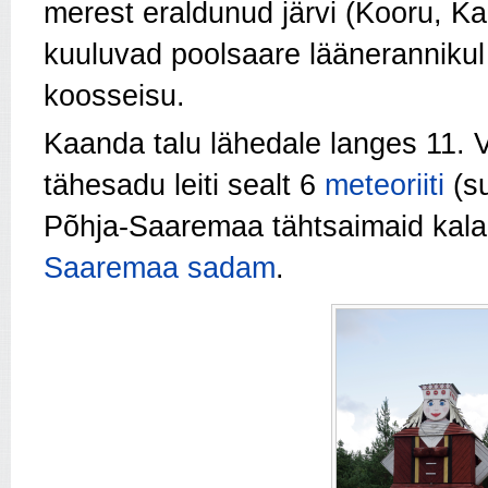
merest eraldunud järvi (Kooru, K
kuuluvad poolsaare lääneranniku
koosseisu.
Kaanda talu lähedale langes 11. 
tähesadu leiti sealt 6
meteoriiti
(su
Põhja-Saaremaa tähtsaimaid kala
Saaremaa sadam
.