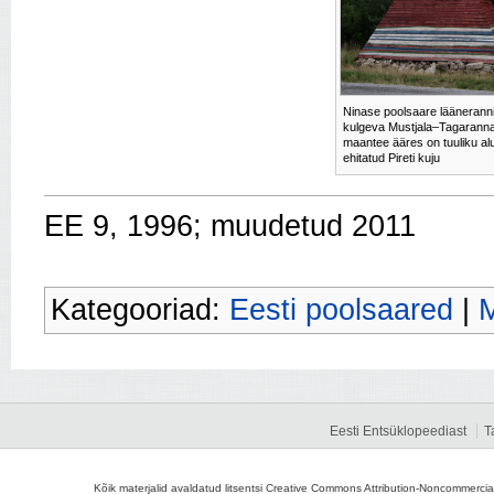
Ninase poolsaare lääneranni
kulgeva Mustjala–Tagarann
maantee ääres on tuuliku al
ehitatud Pireti kuju
EE 9, 1996; muudetud 2011
Kategooriad:
Eesti poolsaared
|
M
Eesti Entsüklopeediast
T
Kõik materjalid avaldatud litsentsi Creative Commons Attribution-Noncommercial-S