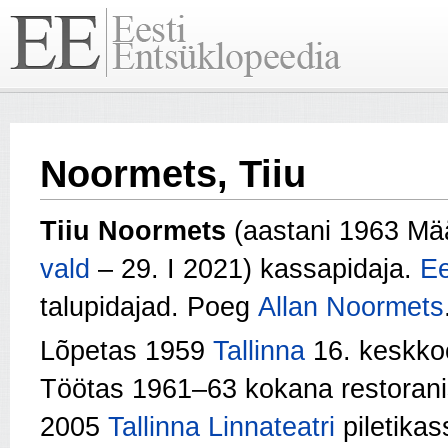
Noormets, Tiiu
Tiiu Noormets
(aastani 1963 Mää
vald
– 29. I 2021) kassapidaja.
Ee
talupidajad. Poeg
Allan Noormets
Lõpetas 1959
Tallinna
16. keskkoo
Töötas 1961–63 kokana restorani
2005
Tallinna Linnateatri
piletikas