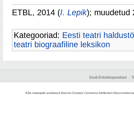
ETBL, 2014 (
I. Lepik
); muudetud
Kategooriad:
Eesti teatri haldust
teatri biograafiline leksikon
Eesti Entsüklopeediast
T
Kõik materjalid avaldatud litsentsi Creative Commons Attribution-Noncommercial-S