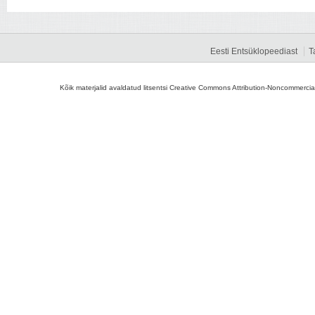
Eesti Entsüklopeediast
T
Kõik materjalid avaldatud litsentsi Creative Commons Attribution-Noncommercial-S