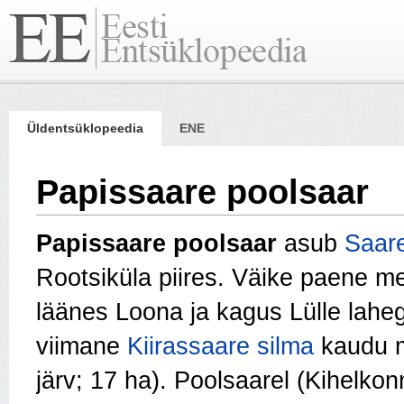
Üldentsüklopeedia
ENE
Papissaare poolsaar
Papissaare poolsaar
asub
Saar
Rootsiküla piires. Väike paene me
läänes Loona ja kagus Lülle lah
viimane
Kiirassaare silma
kaudu m
järv; 17 ha). Poolsaarel (Kihelk