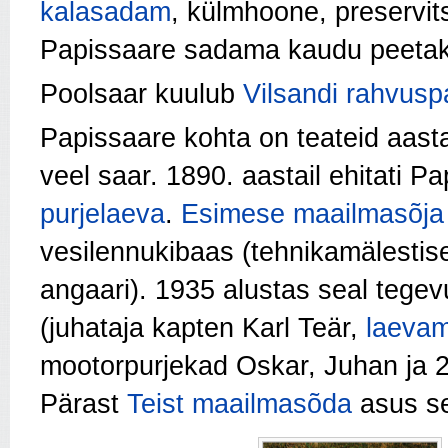
kalasadam
, külmhoone, preservit
Papissaare sadama kaudu peeta
Poolsaar kuulub
Vilsandi rahvusp
Papissaare kohta on teateid aasta
veel saar. 1890. aastail ehitati P
purjelaeva
.
Esimese maailmasõja
vesilennukibaas (tehnikamälestise
angaari). 1935 alustas seal tege
(juhataja kapten Karl Teär,
laevam
mootorpurjekad Oskar, Juhan ja 2
Pärast
Teist maailmasõda
asus se