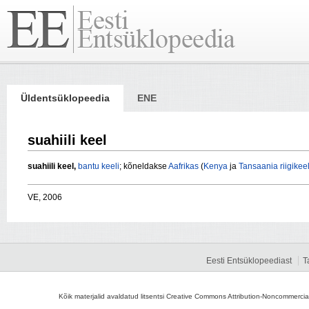
Üldentsüklopeedia
ENE
suahiili keel
suahiili keel,
bantu keeli
; kõneldakse
Aafrikas
(
Kenya
ja
Tansaania
riigikee
VE, 2006
Eesti Entsüklopeediast
T
Kõik materjalid avaldatud litsentsi Creative Commons Attribution-Noncommercial-S