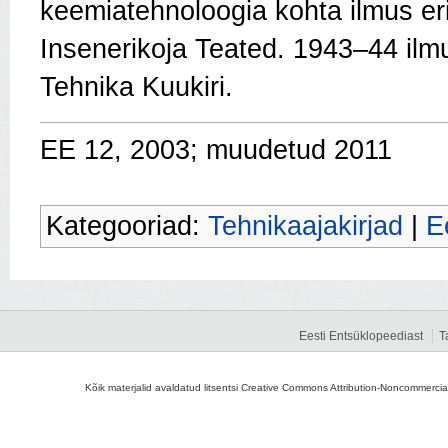
keemiatehnoloogia kohta ilmus er
Insenerikoja Teated. 1943–44 ilmus
Tehnika Kuukiri.
EE 12, 2003; muudetud 2011
Kategooriad:
Tehnikaajakirjad
|
E
Eesti Entsüklopeediast
T
Kõik materjalid avaldatud litsentsi Creative Commons Attribution-Noncommercial-S