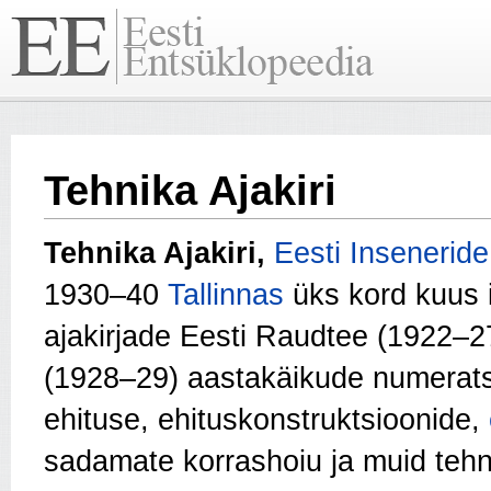
Tehnika Ajakiri
Tehnika Ajakiri,
Eesti Insenerid
1930–40
Tallinnas
üks kord kuus i
ajakirjade Eesti Raudtee (1922–2
(1928–29) aastakäikude numeratsi
ehituse, ehituskonstruktsioonide,
sadamate korrashoiu ja muid tehn