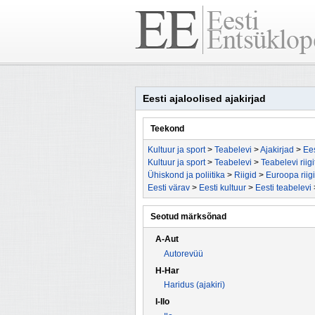
Eesti ajaloolised ajakirjad
Teekond
Kultuur ja sport
>
Teabelevi
>
Ajakirjad
>
Ees
Kultuur ja sport
>
Teabelevi
>
Teabelevi riigi
Ühiskond ja poliitika
>
Riigid
>
Euroopa riig
Eesti värav
>
Eesti kultuur
>
Eesti teabelevi
Seotud märksõnad
A-Aut
Autorevüü
H-Har
Haridus (ajakiri)
I-Ilo