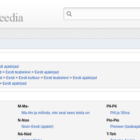
ti ajakirjad
ti
>
Eesti teabelevi
>
Eesti ajakirjad
id
>
Eesti
>
Eesti kultuur
>
Eesti teabelevi
>
Eesti ajakirjad
>
Eesti ajakirjad
M-Ma-
Pil-Pil
Ma-ilm ja mõnda, mis seal sees leida on
Pilt ja Sõna
N-Noo
Pio-Pio
Noor-Eesti (ajakiri)
Pioneer (lasteajak
Nä-Näd
T-Teh