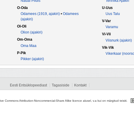
Nädal Pildis
Tehnika Ajakiri
O-Oda
U-Uus
Odamees (1919, ajakiri)
•
Odamees
Uus Talu
(ajakiri)
V-Var
Ol-Oli
Varamu
Olion (ajakiri)
Vi-Vii
Om-Oma
Viisnurk (ajakiri)
Oma Maa
Vik-Vik
P-Pik
Vikerkaar (noorso
Pikker (ajakiri)
Eesti Entsüklopeediast
Tagasiside
Kontakt
tive Commons Attribution-Noncommercial-Share Alike licence alusel, v.a kui on märgitud teisiti.