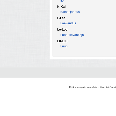
Ilo
K-Kal
Kalaasjandus
L-Lae
Laevandus
Lo-Loo
Loodusevaatleja
Lu-Luu
Luup
Kõik materjalid avaldatud litsentsi Crea