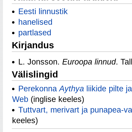
Eesti linnustik
hanelised
partlased
Kirjandus
L. Jonsson.
Euroopa linnud
. Tal
Välislingid
Perekonna
Aythya
liikide pilte 
Web
(inglise keeles)
Tuttvart, merivart ja punapea-va
keeles)