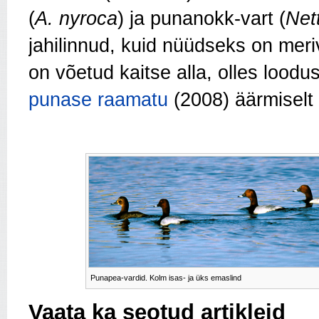
(
A. nyroca
) ja punanokk-vart (
Net
jahilinnud, kuid nüüdseks on meriv
on võetud kaitse alla, olles loodu
punase raamatu
(2008) äärmiselt 
Punapea-vardid. Kolm isas- ja üks emaslind
Vaata ka seotud artikleid