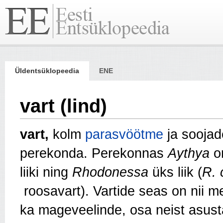
Üldentsüklopeedia
ENE
vart (lind)
vart,
kolm
parasvöötme
ja sooja
perekonda. Perekonnas
Aythya
o
liiki ning
Rhodonessa
üks liik (
R. 
roosavart). Vartide seas on nii me
ka mageveelinde, osa neist asus