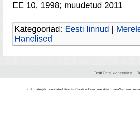
EE 10, 1998; muudetud 2011
Kategooriad:
Eesti linnud
|
Merel
Hanelised
Eesti Entsüklopeediast
T
Kõik materjalid avaldatud litsentsi Creative Commons Attribution-Noncommercial-S