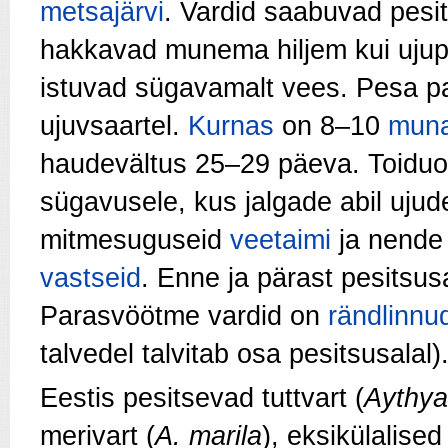
metsajärvi
. Vardid saabuvad pesi
hakkavad munema hiljem kui ujupa
istuvad sügavamalt vees. Pesa p
ujuvsaartel.
Kurnas
on 8–10
mun
haudevältus 25–29 päeva. Toiduo
sügavusele, kus jalgade abil ujud
mitmesuguseid
veetaimi
ja nend
vastseid
. Enne ja pärast pesitsus
Parasvöötme vardid on
rändlinnu
talvedel talvitab osa pesitsusalal)
Eestis pesitsevad tuttvart (
Aythya 
merivart (
A. marila
), eksikülalise