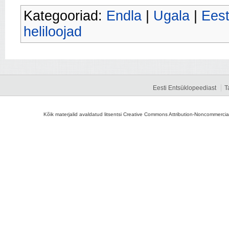
Kategooriad:
Endla
|
Ugala
|
Eest
heliloojad
Eesti Entsüklopeediast
T
Kõik materjalid avaldatud litsentsi Creative Commons Attribution-Noncommercial-S