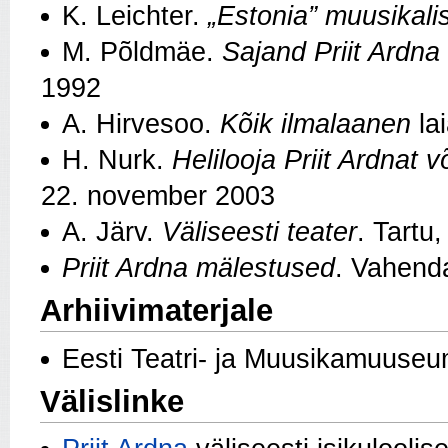
K. Leichter.
„Estonia” muusikal
M. Põldmäe.
Sajand Priit Ardna
1992
A. Hirvesoo.
Kõik ilmalaanen
la
H. Nurk.
Helilooja Priit Ardnat v
22. november 2003
A. Järv.
Väliseesti teater
. Tartu
Priit Ardna mälestused
. Vahenda
Arhiivimaterjale
Eesti Teatri- ja Muusikamuuse
Välislinke