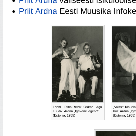
Priit Ardna
väliseesti isikulool
Priit Ardna
Eesti Muusika Infok
Lonni – Riina Reinik, Oskar – Agu
„Valss“: Klaudia
Lüüdik. Ardna „Igavene legend“.
Koit. Ardna „Ig
(Estonia, 1935)
(Estonia, 1935)