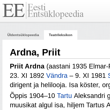
Üldentsüklopeedia
Teatrileksikon
Ardna, Priit
Priit Ardna
(aastani 1935 Elmar-
23. XI 1892
Vändra
‒ 9. XI 1981
dirigent ja helilooja. Isa köster, o
Õppis 1904‒10
Tartu
Aleksandri 
muusikat algul isa, hiljem Tartus 