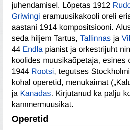
juhendamisel. Lõpetas 1912
Rudo
Griwingi
eramuusikakooli oreli eri
aastani 1914 kompositsiooni. Alu
seda hiljem Tartus,
Tallinnas
ja
Vi
44
Endla
pianist ja orkestrijuht ni
koolides muusikaõpetaja, esines or
1944
Rootsi
, tegutses Stockholmi
kohal operetid, menukaimat („Kalu
ja
Kanadas
. Kirjutanud ka palju ko
kammermuusikat.
Operetid