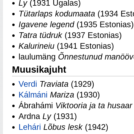
Ly
(1931 Ugalas)
Tütarlaps kodumaata
(1934 Est
Igavene legend
(1935 Estonias)
Tatra tüdruk
(1937 Estonias)
Kalurineiu
(1941 Estonias)
laulumäng
Õnnestunud manööv
Muusikajuht
Verdi
Traviata
(1929)
Kálmáni
Mariza
(1930)
Ábrahámi
Viktooria ja ta husaar
Ardna
Ly
(1931)
Lehári
Lõbus lesk
(1942)