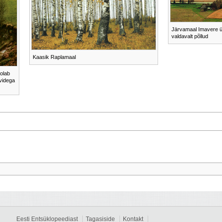
Järvamaal Imavere ü
valdavalt põllud
Kaasik Raplamaal
oolab
ividega
Eesti Entsüklopeediast
Tagasiside
Kontakt