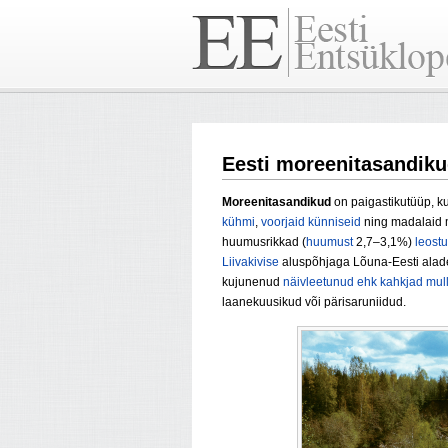
Eesti moreenitasandik
Moreenitasandikud
on paigastikutüüp, 
kühmi
,
voorjaid
künniseid
ning madalaid 
huumusrikkad (
huumust
2,7–3,1%)
leost
Liivakivise
aluspõhjaga Lõuna-Eesti aladel
kujunenud
näivleetunud ehk kahkjad mul
laanekuusikud või pärisaruniidud.