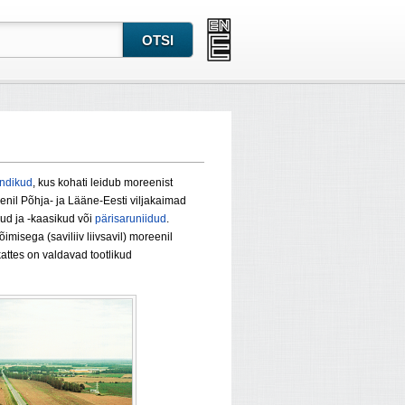
ndikud
, kus kohati leidub moreenist
enil Põhja- ja Lääne-Eesti viljakaimad
kud ja -kaasikud või
pärisaruniidud
.
isega (saviliiv liivsavil) moreenil
attes on valdavad tootlikud