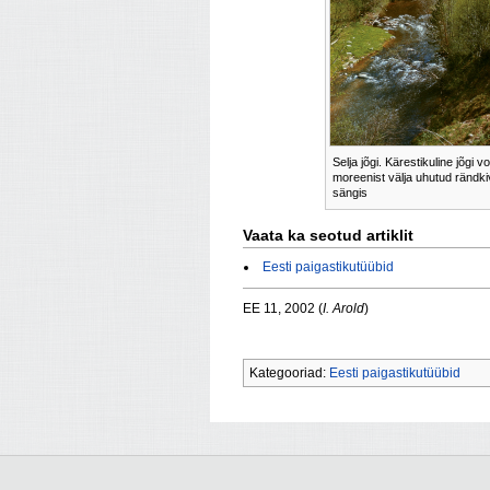
Selja jõgi. Kärestikuline jõgi v
moreenist välja uhutud rändk
sängis
Vaata ka seotud artiklit
Eesti paigastikutüübid
EE 11, 2002 (
I. Arold
)
Kategooriad:
Eesti paigastikutüübid