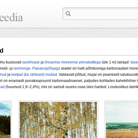
ud
kuhu kuuluvad
saviliivase
ja
liivsavise
moreense
pinnakattega
(üle 1 m) lainjad
tasa
mold- ja
lammorge
.
Paealuspõhjaga
aladel on halli põhitooniga karbonaatsel more
unud
ja
leetjad (ka rähksed) mullad
. Valdavalt põllud, mujal on peamiselt salukuusi
 on enamasti punakaspruunil karbonaadivaesel, paljudes kohtades kahekihilise lõim
lad
(huumust 1,9–2,4%), mis on samuti suures osas üles haritud. Looduslikus taimk