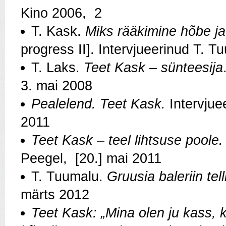
Kino 2006, 2
T. Kask.
Miks rääkimine hõbe ja 
progress II]. Intervjueerinud T. 
T. Laks.
Teet Kask – sünteesija
3. mai 2008
Pealelend. Teet Kask.
Intervjue
2011
Teet Kask – teel lihtsuse poole.
Peegel, [20.] mai 2011
T. Tuumalu.
Gruusia baleriin tell
märts 2012
Teet Kask: „Mina olen ju kass,