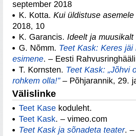
september 2018
K. Kotta.
Kui üldistuse asemele 
2018, 10
K. Garancis.
Ideelt ja muusikalt
G. Nõmm.
Teet Kask: Keres jäi k
esimene
. – Eesti Rahvusringhääl
T. Kornsten.
Teet Kask: „Jõhvi 
rohkem olla!”
– Põhjarannik, 29. 
Välislinke
Teet Kase
koduleht.
Teet Kask
. – vimeo.com
Teet Kask ja sõnadeta teater
. 