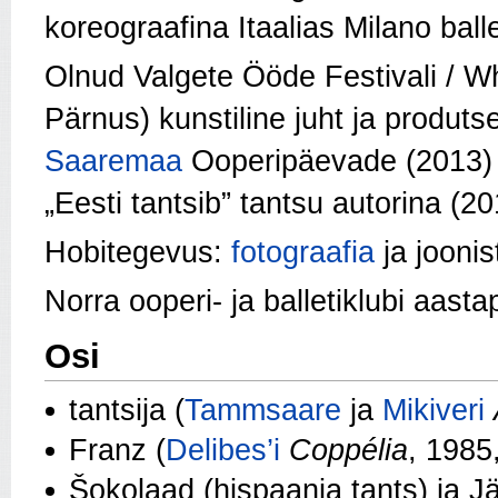
koreograafina Itaalias Milano ballet
Olnud Valgete Ööde Festivali / Wh
Pärnus) kunstiline juht ja produts
Saaremaa
Ooperipäevade (2013) ku
„Eesti tantsib” tantsu autorina (20
Hobitegevus:
fotograafia
ja joonis
Norra ooperi- ja balletiklubi aast
Osi
tantsija (
Tammsaare
ja
Mikiveri
Franz (
Delibes’i
Coppélia
, 1985
Šokolaad (hispaania tants) ja Jä