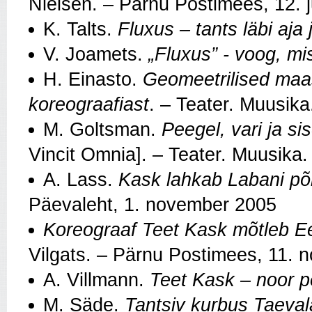
Nielsen. – Pärnu Postimees, 12. j
K. Talts.
Fluxus – tants läbi aja 
V. Joamets.
„
Fluxus” - voog, mi
H. Einasto.
Geomeetrilised maa
koreograafiast
. – Teater. Muusika
M. Goltsman.
Peegel, vari ja si
Vincit Omnia]. – Teater. Muusika.
A. Lass.
Kask lahkab Labani põ
Päevaleht, 1. november 2005
Koreograaf Teet Kask mõtleb E
Vilgats. – Pärnu Postimees, 11.
A. Villmann.
Teet Kask – noor p
M. Säde.
Tantsiv kurbus Taeval