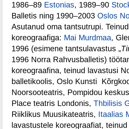
1986–89
Estonias
, 1989–90
Stoc
Balletis ning 1990–2003
Oslos
No
Asutanud oma tantsutrupi. Teinud
koreograafiga:
Mai Murdmaa
, Gle
1996 (esimene tantsulavastus „
T
1996 Norra Rahvusballetis) töötan
koreograafina, teinud lavastusi 
balletikoolis, Oslo Kunsti Kõrgkoo
Noorsooteatris, Pompidou kesku
Place teatris Londonis,
Thbilisis
G
Riiklikus Muusikateatris,
Itaalias
lavastustele koreograafiat, teinu