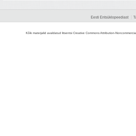
Eesti Entsüklopeediast
T
Kõik materjalid avaldatud litsentsi Creative Commons Attribution-Noncommercial-S