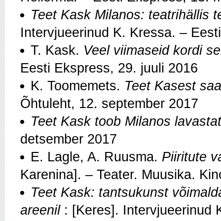
Teet Kask Milanos:
teatrihällis
Intervjueerinud K. Kressa. – Ees
T. Kask.
Veel viimaseid kordi se
Eesti Ekspress, 29. juuli 2016
K. Toomemets.
Teet Kasest saab
Õhtuleht, 12. september 2017
Teet Kask toob Milanos lavastat
detsember 2017
E. Lagle, A. Ruusma.
Piiritute 
Karenina]. – Teater. Muusika. Kin
Teet Kask: tantsukunst võimald
areenil
: [Keres]. Intervjueerinud K