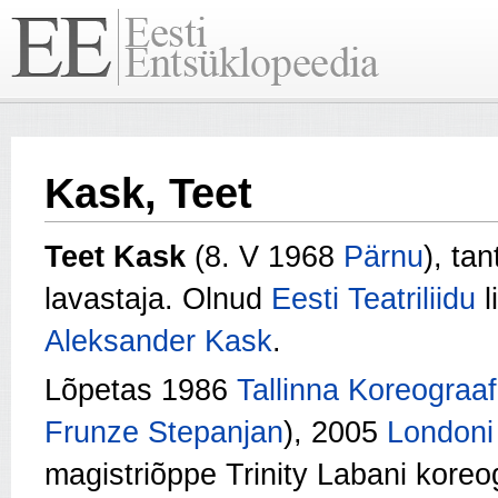
Kask, Teet
Teet Kask
(8. V 1968
Pärnu
), tan
lavastaja. Olnud
Eesti Teatriliidu
l
Aleksander Kask
.
Lõpetas 1986
Tallinna Koreograaf
Frunze Stepanjan
), 2005
Londoni
magistriõppe Trinity Labani koreog