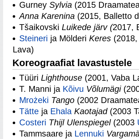
Gurney
Sylvia
(2015 Draamateat
Anna Karenina
(2015, Balletto d
Tšaikovski
Luikede järv
(
2017, B
Steineri
ja Mölderi
Keres
(2018, 
Lava)
Koreograafiat lavastustele
Tüüri
Lighthouse
(2001, Vaba L
T. Manni ja
Kõivu
Võlumägi
(20
Mrożeki
Tango
(2002 Draamatea
Tätte
ja
Ehala
Kaotajad
(2003 Ta
Costeri
Thijl Ulenspiegel
(2003
Tammsaare ja
Lennuki
Vargamäe