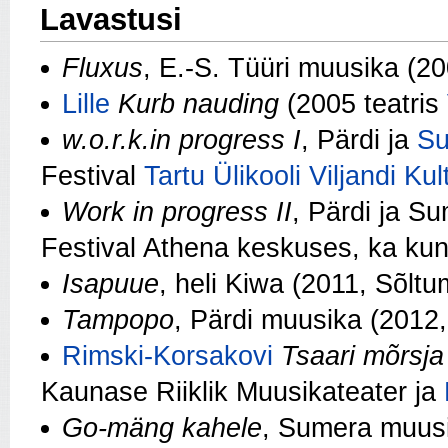
Lavastusi
Fluxus
, E.-S. Tüüri muusika (2
Lille
Kurb nauding
(2005 teatris
w.o.r.k.in progress I
, Pärdi ja
S
Festival
Tartu Ülikooli Viljandi K
Work in progress II
, Pärdi ja S
Festival Athena keskuses, ka kun
Isapuue
, heli Kiwa (2011, Sõl
Tampopo
, Pärdi muusika (2012, 
Rimski-Korsakovi
Tsaari mõrsja
Kaunase Riiklik Muusikateater ja
Go-mäng kahele
, Sumera muus