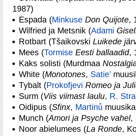
1987)
Espada (
Minkuse
Don Quijote
,
Wilfried ja Metsnik (
Adami
Gisel
Rotbart (Tšaikovski
Luikede jär
Mees (
Tormise
Eesti ballaadid
,
Kaks solisti (Murdmaa
Nostalgi
White (
Monotones
,
Satie’
muusi
Tybalt (
Prokofjevi
Romeo ja Jul
Surm (
Viis viimast laulu
,
R. Stra
Oidipus (
Sfinx
,
Martinů
muusika
Munch (
Amori ja Psyche vahel
,
Noor abielumees (
La Ronde
, K