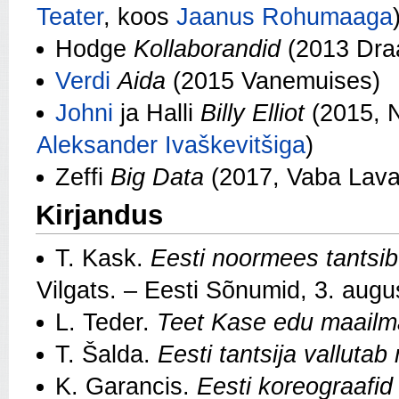
Teater
, koos
Jaanus Rohumaaga
Hodge
Kollaborandid
(2013 Draa
Verdi
Aida
(2015 Vanemuises)
Johni
ja Halli
Billy Elliot
(2015, N
Aleksander Ivaškevitši
ga
)
Zeffi
Big Data
(2017, Vaba Lava
Kirjandus
T. Kask.
Eesti noormees tantsib
Vilgats. – Eesti Sõnumid, 3. augu
L. Teder.
Teet Kase edu maailm
T. Šalda.
Eesti tantsija valluta
K. Garancis.
Eesti koreograafid