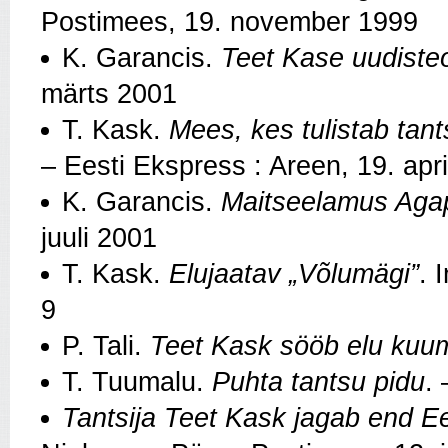
Postimees, 19. november 1999
K. Garancis.
Teet Kase uudiste
märts 2001
T. Kask.
Mees, kes tulistab tant
– Eesti Ekspress : Areen, 19. apri
K. Garancis.
Maitseelamus Aga
juuli 2001
T. Kask.
Elujaatav „Võlumägi”
. 
9
P. Tali.
Teet Kask sööb elu kuum
T. Tuumalu.
Puhta tantsu pidu
.
Tantsija Teet Kask jagab end Ee