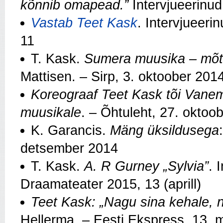
kõnnib omapead.”
Intervjueerinud
Vastab Teet Kask
. Intervjueeri
11
T. Kask.
Sumera muusika – mõtte
Mattisen. – Sirp, 3. oktoober 201
Koreograaf Teet Kask tõi Vanem
muusikale
. – Õhtuleht, 27. oktoo
K. Garancis.
Mäng üksildusega
detsember 2014
T. Kask.
A. R Gurney „Sylvia”
. 
Draamateater 2015, 13 (aprill)
Teet Kask: „Nagu sina kehale, ni
Hellerma. – Eesti Ekspress, 13. 