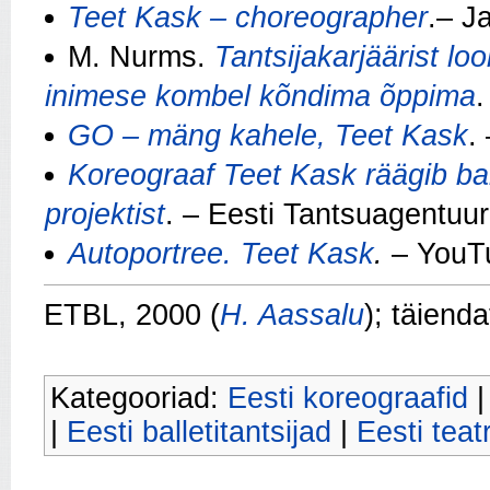
Teet Kask – choreographer
.– J
M. Nurms.
Tantsijakarjäärist l
inimese kombel kõndima õppima
.
GO – mäng kahele, Teet Kask
.
Koreograaf Teet Kask räägib ball
projektist
. – Eesti Tantsuagentuur
Autoportree. Teet Kask
.
– YouTu
ETBL, 2000 (
H. Aassalu
); täiend
Kategooriad:
Eesti koreograafid
|
Eesti balletitantsijad
|
Eesti teat