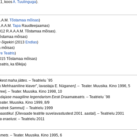
11, koos
A. Tuulinguga
).
A.A.M.
Tõstamaa mõisas
)
.A.A.M.
Tapa
Raudteejaamas)
12 R.A.A.A.M. Tõstamaa mõisas).
õstamaa mõisas)
 õigekiri
(2013
Endlas
)
 mõisas)
e Teatris
)
015 Tõstamaa mõisas)
tris, ka tõlkija)
akest maha jättes. –
Teatrielu ´95
k Mehhaaniline klaver”, lavastaja E. Nügan
en]
. – Teater. Muusika. Kino 1996, 5
tree]. – Teater. Muusika. Kino 1998, 10
 Pedajase maagiline legendarism Eesti Draamateatris. –
Teatrielu ´98
eater. Muusika. Kino 1999, 8/9
 [Indrek Sammul]. –
Teatrielu 1999
maastikul
. [Ülevaade teatrite suvelavastustest 2001. aastal]. – Teatrielu 2001
a eraelust.
– Teatrielu 2011
emets
. – Teater. Muusika. Kino 1995, 6