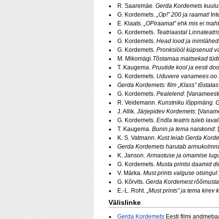
R. Saaremäe.
Gerda Kordemets kuulut
G. Kordemets.
„Op!” 200 ja raamat!
Int
E. Klaats.
„OPiraamat” ehk mis ei mah
G. Kordemets.
Teatriaastal Linnateatris
G. Kordemets.
Head lood ja inimlähed
G. Kordemets
. Pronksiööl küpsenud va
M. Mikomägi.
Tõstamaa maitsekad tüd
T. Kaugema.
Pruutide kool ja eesti d
G. Kordemets.
Uduvere vanamees oo s
Gerda Kordemets: film
„Klass” tõstat
G. Kordemets.
Pealelend
: [Vanameeste
R. Veidemann.
Kunstniku lõppmäng. 
J. Allik.
Järjepidev Kordemets
: [Vaname
G. Kordemets.
Endla teatris tuleb lav
T. Kaugema.
Bunin ja tema naiskond
:
K. S. Vatmann.
Kust leiab Gerda Kord
Gerda Kordemets harutab armukolmn
K. Janson.
Armastuse ja omamise lug
G. Kordemets.
Musta printsi daamid dii
V. Märka.
Must prints valguse otsingul
G. Kõrvits.
Gerda Kordemest rõõmusta
E.-L. Roht.
„Must prints” ja tema kirev
Välislinke
Gerda Kordemets
Eesti filmi andmeba