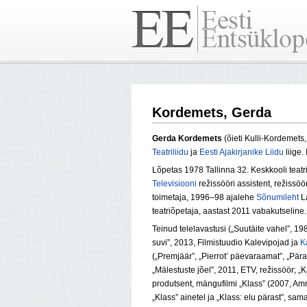
Kordemets, Gerda
Gerda Kordemets
(õieti Kulli-Kordemet
Teatriliidu
ja
Eesti Ajakirjanike Liidu
liige.
Lõpetas 1978 Tallinna 32. Keskkooli teatri
Televisiooni
režissööri assistent, režissö
toimetaja, 1996–98 ajalehe
Sõnumileht
La
teatriõpetaja, aastast 2011 vabakutseline.
Teinud telelavastusi („Suutäite vahel”, 1
suvi”, 2013, Filmistuudio Kalevipojad ja
K
(„Premjäär”, „Pierrot’ päevaraamat”, „Pär
„Mälestuste jõel”, 2011, ETV, režissöör; 
produtsent, mängufilmi „Klass” (2007, Amri
„Klass” ainetel ja „Klass: elu pärast”, s