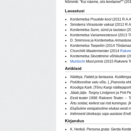
Nõmmik: "Kui näeme, siis teretame!"" (20
Lavastusi
Kordemetsa
Pruutide kool
(2011 R.A.
Sinisterra
Viirastuste vaksal
(2012 R.A
Kordemetsa
Surm, sünd ja laulatus
(20
Kordemetsa
Vanameestesuvi
(2013 T
D. Smirnova ja Kordemetsa
Armastuse
Kordemetsa
Tsepeliin
(2014 Tõstamaa
Churchilli
Maalermeister
(2014
Rakver
Kordemetsa
Skvottimine võhikutele
(2
Murdochi
Must prints
(2015 Rakvere Tea
Artikleid
Näitleja. Faktid ja fantaasia. Kuldking
Polüfoonilise valu võlu.
[ „Pianoola eh
Koodiga Kark.
[Tõnu Kargi näitlejapor
Jätab jälje. Torgny Lindgreni ja Priit
Eesti teater 1998: Rakvere Teater
. – T
Ärtu soldat, kellest sai risti kuningas.
Elujõuline eelajalooline elukas eesti 
Intiimseid üksikasju saja-aastase Endl
Kirjandus
K. Herkül.
Persona grata: Gerda Kord