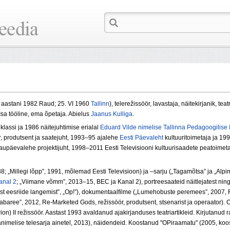
s, aastani 1982 Raud; 25. VI 1960
Tallinn
), telerežissöör, lavastaja, näitekirjanik, teat
 Isa tööline, ema õpetaja. Abielus
Jaanus Kulliga
.
klassi ja 1986 näitejuhtimise erialal
Eduard Vilde nimelise Tallinna Pedagoogilise I
ör, produtsent ja saatejuht, 1993–95 ajalehe
Eesti Päevaleht
kultuuritoimetaja ja 1
upäevalehe projektijuht, 1998–2011 Eesti Televisiooni kultuurisaadete peatoimeta
988; „Millegi lõpp”, 1991, mõlemad Eesti Televisioon) ja –sarju („Tagamõtsa” ja „Al
anal 2
; „Viimane võmm”, 2013–15, BEC ja Kanal 2), portreesaateid näitlejatest ning t
ast eesriide langemist”, „Op!”), dokumentaalfilme („Lumehobuste peremees”, 2007, F
„Kabaree”, 2012, Re-Marketed Gods, režissöör, produtsent, stsenarist ja operaator).
on) II režissöör. Aastast 1993 avaldanud ajakirjanduses teatriartikleid. Kirjutanud r
amanimelise telesarja ainetel, 2013), näidendeid. Koostanud "OPiraamatu" (2005, ko