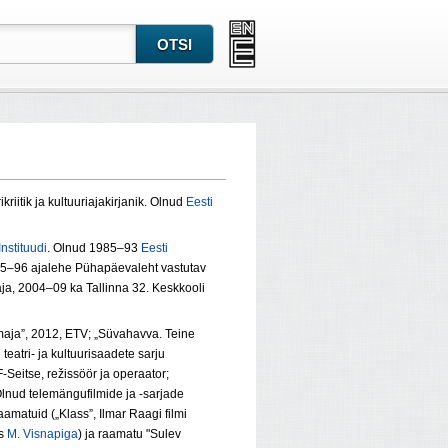
rikriitik ja kultuuriajakirjanik. Olnud
Eesti
nstituudi
. Olnud 1985–93
Eesti
995–96 ajalehe Pühapäevaleht vastutav
ja, 2004–09 ka Tallinna 32. Keskkooli
pimaja”, 2012, ETV; „Süvahavva. Teine
eatri- ja kultuurisaadete sarju
-Seitse, režissöör ja operaator;
 Olnud telemängufilmide ja -sarjade
aamatuid („Klass”, Ilmar Raagi filmi
os
M. Visnapiga
) ja raamatu "Sulev