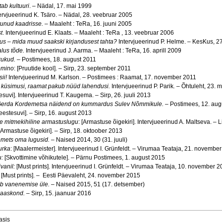
ab kultuuri
. – Nädal, 17. mai 1999
ervjueerinud K. Tsäro. – Nädal, 28. veebruar 2005
tunud kaadrisse.
– Maaleht : TeRa, 16. juuni 2005
t
. Intervjueerinud E. Klaats. – Maaleht : TeRa , 13. veebruar 2006
us – mida muud saakski kirjandusest tahta?
Intervjueerinud P. Helme.
–
KesKus, 2
lus tõde.
Intervjueerinud J. Aarma. – Maaleht : TeRa, 16. aprill 2009
rukud.
– Postimees, 18. august 2011
oomino
: [Pruutide kool]. – Sirp, 23. september 2011
ii!
Intervjueerinud M. Karlson. – Postimees : Raamat, 17. november 2011
as küsimusi, raamat pakub nüüd lahendusi.
Intervjueerinud P. Parik
.
– Õhtuleht, 23. 
suvi]. Intervjueerinud T. Kaugema. – Sirp, 26. juuli 2013
Gerda Kordemetsa näidend on kummardus Sulev Nõmmikule.
– Postimees, 12. aug
estesuvi]. – Sirp, 16. august 2013
ale mitmekihiline armastuslugu
: [Armastuse õigekiri]. Intervjueerinud A. Maltseva. – 
 [Armastuse õigekiri]. – Sirp, 18. oktoober 2013
emets oma lugusid.
– Naised 2014, 30 (31. juuli)
urka
: [Maalermeister]. Intervjueerinud I. Grünfeldt. – Virumaa Teataja, 21. novembe
u:
[Skvottimine võhikutele]. – Pärnu Postimees, 1. august 2015
vanil:
[Must prints]. Intervjueerinud I. Grünfeldt. – Virumaa Teataja, 10. november 
: [Must prints]. – Eesti Päevaleht, 24. november 2015
b vanenemise üle.
– Naised 2015, 51 (17. detsember)
 kaaskond.
– Sirp, 15. jaanuar 2016
asis