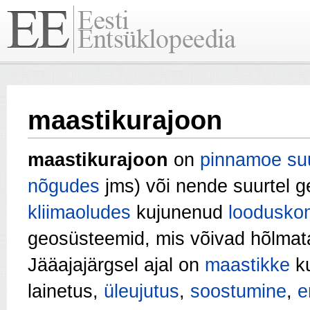
maastikurajoon
maastikurajoon
on
pinnamoe su
nõgudes
jms) või nende suurtel ge
kliimaoludes
kujunenud
loodusko
geosüsteemid, mis võivad hõlmata
Jääajajärgsel ajal on
maastikke
ku
lainetus,
üleujutus
,
soostumine
,
e