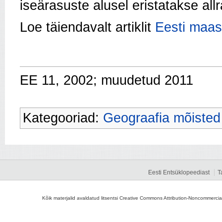
iseärasuste alusel eristatakse al
Loe täiendavalt artiklit
Eesti maast
EE 11, 2002; muudetud 2011
Kategooriad:
Geograafia mõisted
Eesti Entsüklopeediast
T
Kõik materjalid avaldatud litsentsi Creative Commons Attribution-Noncommercial-S