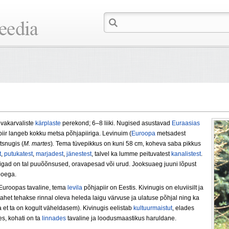
vakarvaliste
kärplaste
perekond; 6–8 liiki. Nugised asustavad
Euraasias
piir langeb kokku metsa põhjapiiriga. Levinuim (
Euroopa
metsadest
tsnugis (
M. martes
)
.
Tema tüvepikkus on kuni 58 cm, koheva saba pikkus
t
,
putukatest
,
marjadest
,
jänestest
, talvel ka lumme peituvatest
kanalistest
.
paigad on tal puuõõnsused, oravapesad või urud. Jooksuaeg juuni lõpust
poega.
Euroopas tavaline, tema
levila
põhjapiir on Eestis. Kivinugis on eluviisilt ja
et tehak­se rinnal oleva heleda laigu värvuse ja ulatuse põh­jal ning ka
a et ta on kogult väheldasem). Kivinugis eelistab
kultuurmaistut
, elades
s, kohati on ta
linnades
tavaline ja loodusmaastikus haruldane.