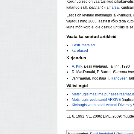
Kõik nugised on väärtuslikud pikakarvali
kalanugis (
M. pennanti
) ja
harsa
. Kuulsa
Eestis on levinud metsnugis ja kivinugis. 
vajadus ning 2003. aastast võib teda küt
kuna mõnikord ei ole osatud üht liiki teis
Vaata ka seotud artikleid
Eesti imetajad
kärplased
Kirjandus
A. Kirk
.
Eesti imetajad
. Tallinn, 1990
D. MacDonald, P. Barrett.
Euroopa ime
Jahiraamat
. Koostaja
T. Randveer
. Tal
Välislingid
Metsnugis maailma punases raamatu
Metsnugis veebisaidil ARKIVE
(inglise
Kivinugis veebisaidil Animal Diversit
EE 6, 1992; VE, 2006; EME, 2009; muud
Kategooriad:
Eesti imetajad
|
Kiskjalised