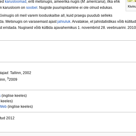
sed
karusloomad
, eriti metsnugis, ameerika nugis (
M. americana
), ilka ehk
Kivin
im karusloom on
soobel
. Nugiste puurispidamine ei ole olnud edukas.
Kivinugis oli meil varem looduskaitse all, kuid praegu puudub selleks
tida. Metsnugis on varasemast ajast
jahiuluk
. Arvatakse, et jahistatistikas võib kütitu
est eristada. Nugiseid võib küttida ajavahemikus 1. novembrist 28. veebruarini. 2010.
tajad
. Tallinn, 2002
3
linn,
2009
s
(inglise keeles)
 keeles)
y Web
(inglise keeles)
etud 2012