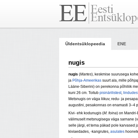
Üldentsüklopeedia
ENE
nugis
nugis
(
Martes
), keskmise suurusega kohe
ja
Põhja-Ameerikas
suurt ala, mille põhja
Lääne-Siberini) on perekonna põhiliik me
kuni 26 cm. Toitub
pisinärilistest
,
lindudes
Metsnugis on väga liikuv, redu- ja pesa­
augustini, pesakonnas on enamasti 3–4 
Kivi- ehk kodunugis (
M. foina
) on Mandri-
välimuselt metsnugisega väga sarnane (vah
selle järgi, et tema päkad pole karvased j
kiviaedades, -kangrutes,
asulates
hoonete