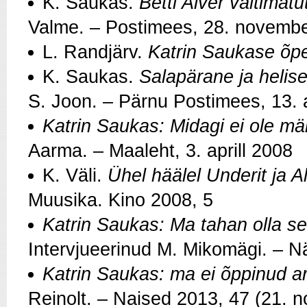
K. Saukas.
Betti Alver vältimat
Valme. – Postimees, 28. novemb
L. Randjärv.
Katrin Saukase õpet
K. Saukas.
Salapärane ja helis
S. Joon. – Pärnu Postimees, 13. a
Katrin Saukas: Midagi ei ole mä
Aarma. – Maaleht, 3. aprill 2008
K. Väli.
Ühel häälel Underit ja A
Muusika. Kino 2008, 5
Katrin Saukas: Ma tahan olla s
Intervjueerinud M. Mikomägi. – N
Katrin Saukas: ma ei õppinud ars
Reinolt. – Naised 2013, 47 (21. 