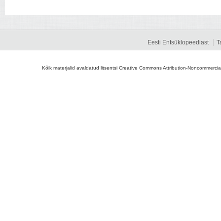
Eesti Entsüklopeediast
T
Kõik materjalid avaldatud litsentsi Creative Commons Attribution-Noncommercial-S