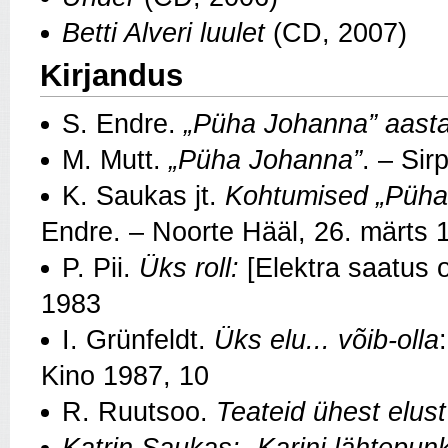
Betti Alveri luulet
(CD, 2007)
Kirjandus
S. Endre.
„Püha Johanna” aasta
M. Mutt.
„Püha Johanna”
. – Sir
K. Saukas jt.
Kohtumised
„Püha
Endre. – Noorte Hääl, 26. märts 
P. Pii.
Üks roll:
[Elektra saatus o
1983
I. Grünfeldt.
Üks elu... võib-olla
Kino 1987, 10
R. Ruutsoo.
Teateid ühest elust
Katrin Saukas: „Karini lähtepun