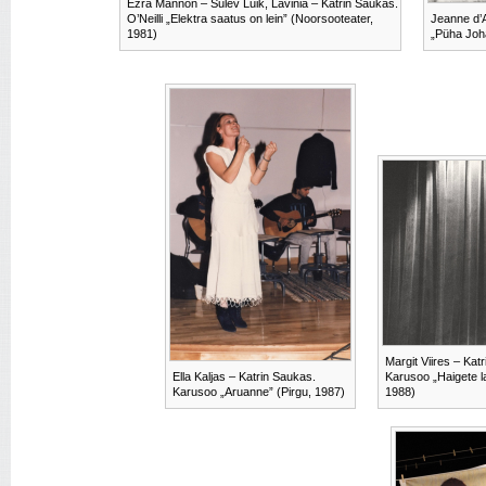
Ezra Mannon – Sulev Luik, Lavinia – Katrin Saukas.
O’Neilli „Elektra saatus on lein” (Noorsooteater,
Jeanne d’A
1981)
„Püha Joh
Margit Viires – Kat
Ella Kaljas – Katrin Saukas.
Karusoo „Haigete 
Karusoo „Aruanne” (Pirgu, 1987)
1988)