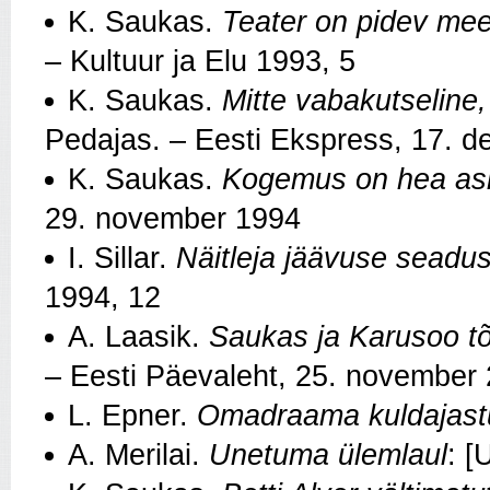
K. Saukas.
Teater on pidev mee
– Kultuur ja Elu 1993, 5
K. Saukas.
Mitte vabakutseline,
Pedajas. – Eesti Ekspress, 17. 
K. Saukas.
Kogemus on hea as
29. november 1994
I. Sillar.
Näitleja jäävuse seadus
1994, 12
A. Laasik.
Saukas ja Karusoo tõi
– Eesti Päevaleht, 25. november
L. Epner.
Omadraama kuldajastu
A. Merilai.
Unetuma ülemlaul
: [