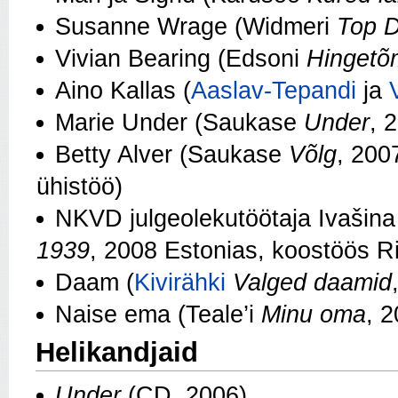
Susanne Wrage (Widmeri
Top 
Vivian Bearing (Edsoni
Hinget
Aino Kallas (
Aaslav-Tepandi
ja
Marie Under (Saukase
Under
, 
Betty Alver (Saukase
Võlg
, 200
ühistöö)
NKVD julgeolekutöötaja Ivašina
1939
, 2008 Estonias, koostöös Riig
Daam (
Kivirähki
Valged daamid
Naise ema (Teale’i
Minu oma
, 
Helikandjaid
Under
(CD, 2006)