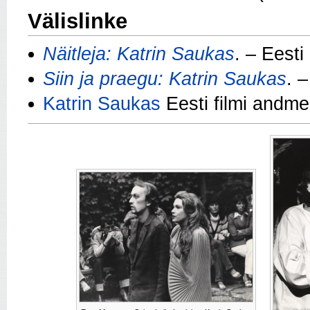
Välislinke
Näitleja: Katrin Saukas
. – Eesti
Siin ja praegu: Katrin Saukas
. 
Katrin Saukas
Eesti filmi andm