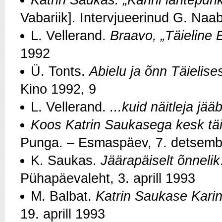
Vabariik]. Intervjueerinud G. Naa
L. Vellerand.
Braavo, „Täieline E
1992
Ü. Tonts.
Abielu ja õnn Täielise
Kino 1992, 9
L. Vellerand.
...kuid näitleja jää
Koos Katrin Saukasega kesk täiel
Punga. – Esmaspäev, 7. detsemb
K. Saukas.
Jäärapäiselt õnnelik
Pühapäevaleht, 3. aprill 1993
M. Balbat.
Katrin Saukase Kari
19. aprill 1993