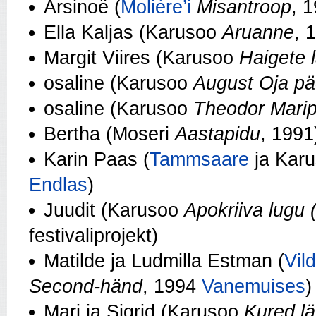
Arsinoë (
Molière’i
Misantroop
, 
Ella Kaljas (Karusoo
Aruanne
, 
Margit Viires (Karusoo
Haigete 
osaline (Karusoo
August Oja p
osaline (Karusoo
Theodor Marip
Bertha (Moseri
Aastapidu
, 1991
Karin Paas (
Tammsaare
ja Kar
Endlas
)
Juudit (Karusoo
Apokriiva lugu 
festivaliprojekt)
Matilde ja Ludmilla Estman (
Vil
Second‑händ
, 1994
Vanemuises
)
Mari ja Sigrid (Karusoo
Kured lä