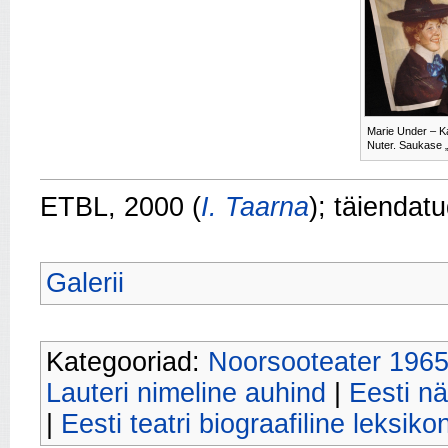
Marie Under – K
Nuter. Saukase 
ETBL, 2000 (
I. Taarna
); täiendat
Galerii
Kategooriad:
Noorsooteater 196
Lauteri nimeline auhind
|
Eesti nä
|
Eesti teatri biograafiline leksiko