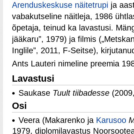
Arenduskeskuse näitetrupi
ja aas
vabakutseline näitleja, 1986 ühtla
õpetaja, teinud ka lavastusi. Mä
jääkaru”, 1979) ja filmis („Metsk
Inglile”, 2011, F-Seitse), kirjutan
Ants Lauteri nimeline preemia 198
Lavastusi
Saukase
Tuult tiibadesse
(2009,
Osi
Veera (Makarenko ja
Karusoo
M
1979, diplomilavastus Noorsootea