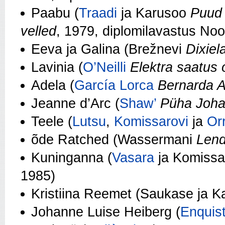
Paabu (
Traadi
ja Karusoo
Puud 
velled
, 1979, diplomilavastus Noo
Eeva ja Galina (Brežnevi
Dixiel
Lavinia (
O’Neilli
Elektra saatus 
Adela (
García Lorca
Bernarda A
Jeanne d’Arc (
Shaw’
Püha Joh
Teele (
Lutsu
,
Komissarovi
ja
Or
õde Ratched (Wassermani
Lend
Kuninganna (
Vasara
ja Komissa
1985)
Kristiina Reemet (Saukase ja 
Johanne Luise Heiberg (
Enquist