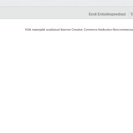
Eesti Entsüklopeediast
T
Kõik materjalid avaldatud litsentsi Creative Commons Attribution-Noncommercial-S