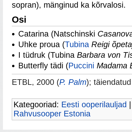
sopran), mänginud ka kõrvalosi.
Osi
Catarina (Natschinski
Casanov
Uhke proua (
Tubina
Reigi õpeta
I tüdruk (Tubina
Barbara von T
Butterfly tädi (
Puccini
Madama Bu
ETBL, 2000 (
P. Palm
); täiendatud
Kategooriad:
Eesti ooperilauljad
Rahvusooper Estonia