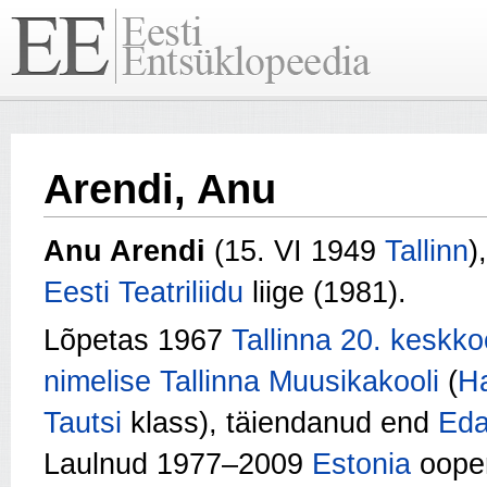
Arendi, Anu
Anu Arendi
(15. VI 1949
Tallinn
)
Eesti Teatriliidu
liige (1981).
Lõpetas 1967
Tallinna 20. keskko
nimelise Tallinna Muusikakooli
(
Ha
Tautsi
klass), täiendanud end
Eda
Laulnud 1977–2009
Estonia
ooper