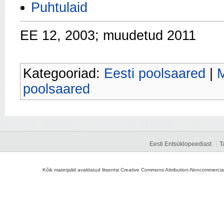
Puhtulaid
EE 12, 2003; muudetud 2011
Kategooriad:
Eesti poolsaared
|
M
poolsaared
Eesti Entsüklopeediast
T
Kõik materjalid avaldatud litsentsi Creative Commons Attribution-Noncommercial-S