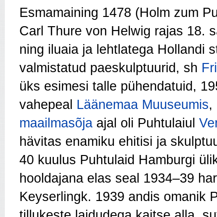
Esmamaining 1478 (Holm zum Puc
Carl Thure von Helwig rajas 18. 
ning iluaia ja lehtlatega Hollandi 
valmistatud paeskulptuurid, sh
Fr
üks esimesi talle pühendatuid, 19
vahepeal
Läänemaa Muuseumis
,
maailmasõja
ajal oli Puhtulaiul
Ve
hävitas enamiku ehitisi ja skulptuu
40 kuulus Puhtulaid Hamburgi ülik
hooldajana elas seal 1934–39 har
Keyserlingk. 1939 andis omanik P
tillukeste laidudega kaitse alla, 