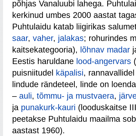
põhjas Vanaluubi lahega. Puhtula
kerkinud umbes 2000 aastat taga
Puhtulaidu katab liigirikas salumet
saar
,
vaher
,
jalakas
; rohurindes
kaitsekategooria),
lõhnav madar
j
Eestis haruldane
lood-angervars
(
puisniitudel
käpalisi
, rannavallide
lindude rändeteel, linde on loendatu
–
auli
,
tõmmu- ja mustvaera
,
järv
ja
punakurk-kauri
(looduskaitse II
peetakse Puhtulaidu maailma sobi
aastast 1960).