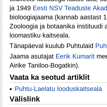
ja 1949
Eesti NSV Teaduste Akade
bioloogiajaama (kannab aastast 1
Zooloogia ja botaanika instituudi 
loomastiku kaitseala.
Tänapäeval kuulub Puhtulaid
Puh
Jaama asutajat
Eerik Kumarit
meen
Airike Taniloo-Bogatkin).
Vaata ka seotud artiklit
Puhtu-Laelatu looduskaitseala
Välislink