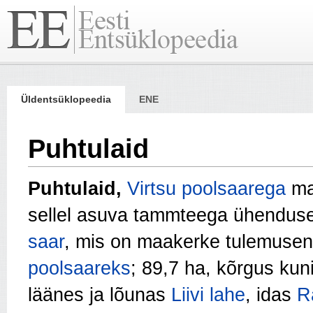
Üldentsüklopeedia
ENE
Puhtulaid
Puhtulaid,
Virtsu poolsaarega
ma
sellel asuva tammteega ühenduse
saar
, mis on maakerke tulemuse
poolsaareks
; 89,7 ha, kõrgus kun
läänes ja lõunas
Liivi lahe
, idas
R