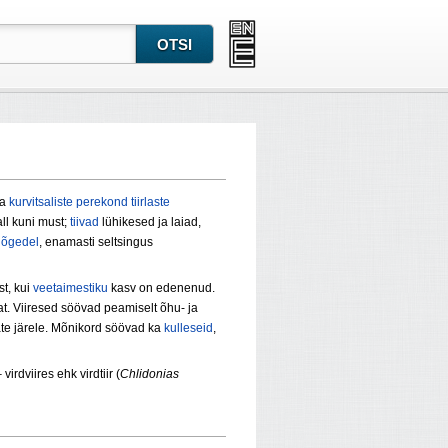
ga
kurvitsaliste
perekond
tiirlaste
all kuni must;
tiivad
lühikesed ja laiad,
jõgedel
, enamasti seltsingus
st, kui
veetaimestiku
kasv on edenenud.
t. Viiresed söövad peamiselt õhu- ja
ate järele. Mõnikord söövad ka
kulleseid
,
virdviires ehk virdtiir (
Chlidonias