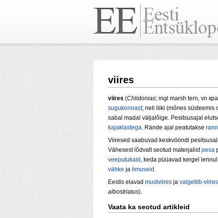
viires
viires
(
Chlidonias
; ingl marsh tern, vn кр
sugukonnast
; neli liiki (mõnes süsteemis
sabal madal väljalõige. Pesitsusajal elut
kajaklastega
. Rände ajal peatutakse
rann
Viiresed saabuvad keskvööndi pesitsusalad
Vähesest lõdvalt seotud materjalist
pesa
p
veeputukaid
, keda püüavad kergel lennul
vähke
ja
limuseid
.
Eestis elavad
mustviires
ja
valgetiib-viires
albostriatus
).
Vaata ka seotud artikleid