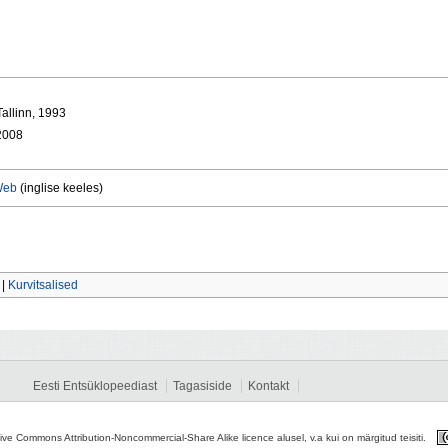
 Tallinn, 1993
2008
 Web
(inglise keeles)
|
Kurvitsalised
Eesti Entsüklopeediast
Tagasiside
Kontakt
tive Commons Attribution-Noncommercial-Share Alike licence alusel, v.a kui on märgitud teisiti.