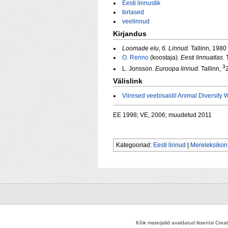
Eesti linnustik
tiirlased
veelinnud
Kirjandus
Loomade elu
,
6. Linnud.
Tallinn, 1980
O. Renno
(koostaja).
Eesti linnuatlas
.
3
L. Jonsson.
Euroopa linnud.
Tallinn,
Välislink
Viiresed veebisaidil Animal Diversity
EE 1998; VE, 2006; muudetud 2011
Kategooriad:
Eesti linnud
|
Mereleksikon
Kõik materjalid avaldatud litsentsi Crea