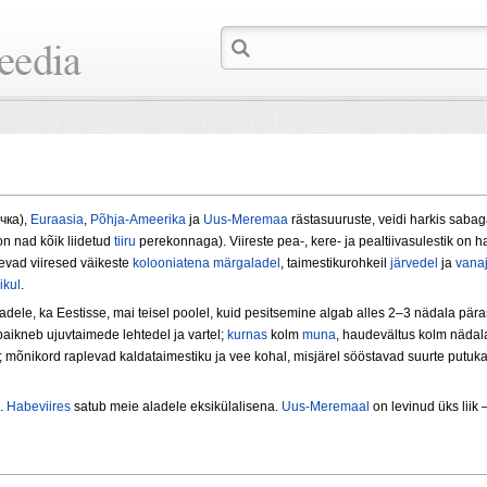
ачка),
Euraasia
,
Põhja-Ameerika
ja
Uus-Meremaa
rästasuuruste, veidi harkis saba
 on nad kõik liidetud
tiiru
perekonnaga). Viireste pea-, kere- ja pealtiivasulestik on h
sevad viiresed väikeste
kolooniatena
märgaladel
, taimestikurohkeil
järvedel
ja
vana
ikul
.
ele, ka Eestisse, mai teisel poolel, kuid pesitsemine algab alles 2–3 nädala pära
aikneb ujuvtaimede lehtedel ja vartel;
kurnas
kolm
muna
, haudevältus kolm nädala
; mõnikord raplevad kaldataimestiku ja vee kohal, misjärel sööstavad suurte putuk
.
Habeviires
satub meie aladele eksikülalisena.
Uus-Meremaal
on levinud üks liik – 