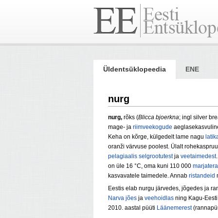
Üldentsüklopeedia
ENE
nurg
nurg,
rõks (
Blicca bjoerkna
; ingl silver b
mage- ja
riimveekogude
aeglasekasvuli
Keha on kõrge, külgedelt lame nagu
latik
oranži värvuse poolest. Ülalt rohekaspruun 
pelagiaalis
selgrootutest
ja
veetaimedest
on üle 16 °C, oma kuni 110 000
marjatera
kasvavatele taimedele. Annab
ristandeid
m
Eestis elab nurgu järvedes, jõgedes ja r
Narva jões
ja
veehoidlas
ning Kagu-Eesti
2010. aastal püüti
Läänemerest
(rannapüüg