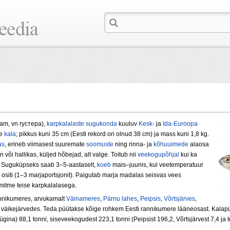
ream, vn густера),
karpkalalaste
sugukonda
kuuluv
Kesk-
ja
Ida-Euroopa
ne
kala
; pikkus kuni 35 cm (Eesti rekord on olnud 38 cm) ja mass kuni 1,8 kg.
as
, erineb viimasest suuremate
soomuste
ning rinna- ja
kõhuuimede
alaosa
või hallikas, küljed hõbejad, alt valge. Toitub nii
veekogupõhjal
kui ka
. Suguküpseks saab 3–5-aastaselt,
koeb
mais–juunis, kui veetemperatuur
ositi (1–3 marjaportsjonit). Paigutab marja madalas seisvas vees
itme teise karpkalalasega.
annikumeres, arvukamalt
Väinameres
,
Pärnu lahes
,
Peipsis
,
Võrtsjärves
,
 väikejärvedes. Teda püütakse kõige rohkem Eesti rannikumere lääneosast. Kalap
ina) 88,1 tonni, siseveekogudest 223,1 tonni (Peipsist 196,2, Võrtsjärvest 7,4 ja t