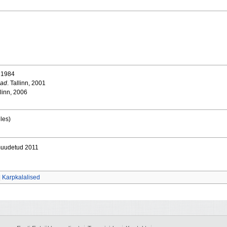
, 1984
lad
. Tallinn, 2001
llinn, 2006
les)
muudetud 2011
|
Karpkalalised