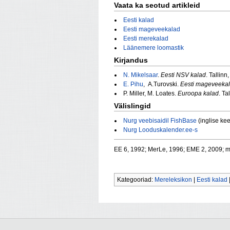
Vaata ka seotud artikleid
Eesti kalad
Eesti mageveekalad
Eesti merekalad
Läänemere loomastik
Kirjandus
N. Mikelsaar
.
Eesti NSV kalad
. Tallinn
E. Pihu
, A.Turovski.
Eesti mageveeka
P. Miller, M. Loates.
Euroopa kalad
. Ta
Välislingid
Nurg veebisaidil FishBase
(inglise kee
Nurg Looduskalender.ee-s
EE 6, 1992; MerLe, 1996; EME 2, 2009; 
Kategooriad:
Mereleksikon
|
Eesti kalad