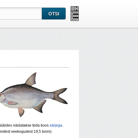
üükides näidatakse teda koos
särjega
.
eistest veekogudest 19,5 tonni).