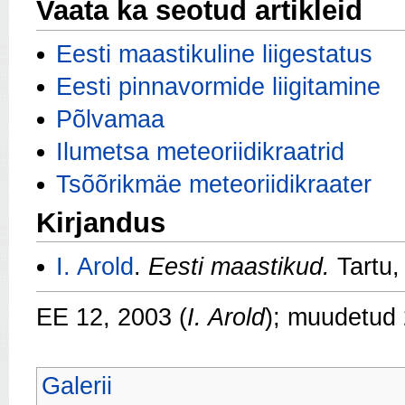
Vaata ka seotud artikleid
Eesti maastikuline liigestatus
Eesti pinnavormide liigitamine
Põlvamaa
Ilumetsa meteoriidikraatrid
Tsõõrikmäe meteoriidikraater
Kirjandus
I. Arold
.
Eesti maastikud.
Tartu,
EE 12, 2003 (
I. Arold
); muudetud
Galerii