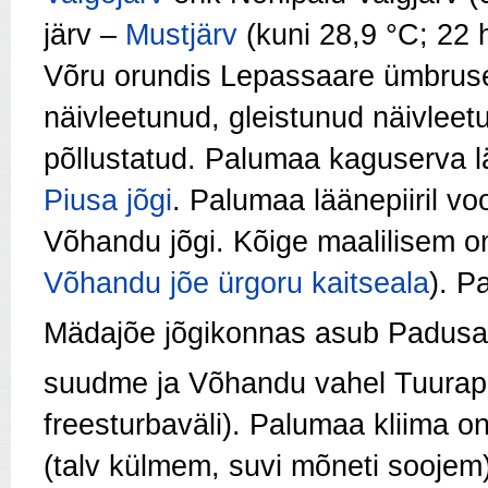
järv –
Mustjärv
(kuni 28,9 °C; 22 
Võru orundis Lepassaare ümbruse
näivleetunud, gleistunud näivleet
põllustatud. Palumaa kaguserva lä
Piusa jõgi
. Palumaa läänepiiril vo
Võhandu jõgi. Kõige maalilisem on
Võhandu jõe ürgoru kaitseala
). P
Mädajõe jõgikonnas asub Padusa
suudme ja Võhandu vahel Tuurap
freesturbaväli). Palumaa kliima 
(talv külmem, suvi mõneti soojem) 