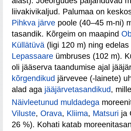
alast). Jõeorgudes paljanduvad m
liivakivikaljud. Palumaa on kesk
Pihkva järve
poole (40–45 m-ni) 
tasandik. Kõrgeim on maapind
Ob
Küllätüvä
(ligi 120 m) ning edelas
Lepassaare
ümbruses (102 m). K
oli jääserva taandumise ajal jääj
kõrgendikud
järvevee (-lainete) 
alad aga
jääjärvetasandikud
, mil
Näivleetunud muldadega
moreenit
Viluste
,
Orava
,
Kliima
,
Matsuri
ja 
26 %). Kohati katab moreenitasa