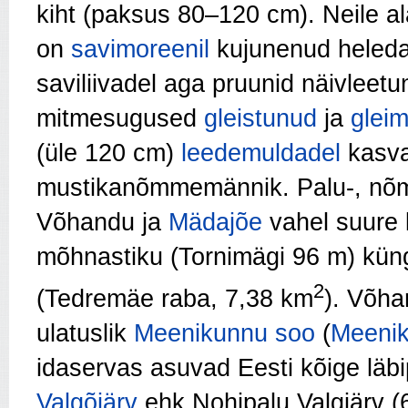
kiht (paksus 80–120 cm). Neile al
on
savimoreenil
kujunenud heled
saviliivadel aga pruunid näivleet
mitmesugused
gleistunud
ja
gleim
(üle 120 cm)
leedemuldadel
kasva
mustikanõmmemännik. Palu-, nõ
Võhandu ja
Mädajõe
vahel suure 
mõhnastiku (Tornimägi 96 m) kün
2
(Tedremäe raba, 7,38 km
). Võha
ulatuslik
Meenikunnu soo
(
Meenik
idaservas asuvad Eesti kõige läb
Valgõjärv
ehk Nohipalu Valgjärv (6