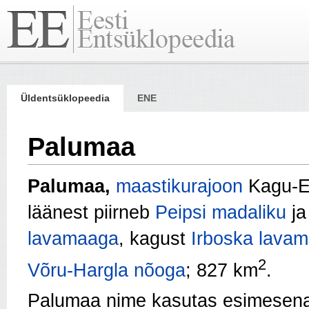
Üldentsüklopeedia
ENE
Palumaa
Palumaa,
maastikurajoon
Kagu-Ee
läänest piirneb
Peipsi madaliku
j
lavamaaga
, kagust
Irboska lava
2
Võru-Hargla nõoga
; 827 km
.
Palumaa nime kasutas esimesen