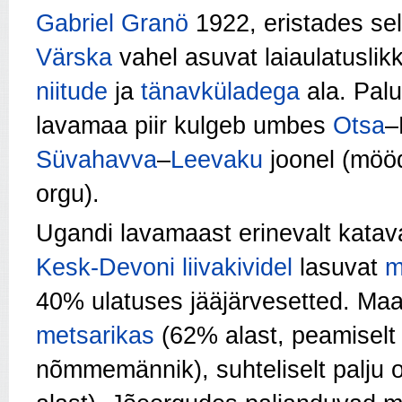
Gabriel Granö
1922, eristades se
Värska
vahel asuvat laiaulatusli
niitude
ja
tänavküladega
ala. Pal
lavamaa piir kulgeb umbes
Otsa
–
Süvahavva
–
Leevaku
joonel (mö
orgu).
Ugandi lavamaast erinevalt kata
Kesk-Devoni
liivakividel
lasuvat
m
40% ulatuses jääjärvesetted. Maa
metsarikas
(62% alast, peamiselt 
nõmmemännik), suhteliselt palju 