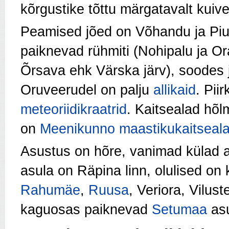
kõrgustike tõttu märgatavalt kuiv
Peamised jõed on Võhandu ja Piu
paiknevad rühmiti (Nohipalu ja Or
Õrsava ehk Värska järv), soodes 
Oruveerudel on palju
allikaid
. Pii
meteoriidikraatrid
. Kaitsealad hõ
on
Meenikunno maastikukaitseal
Asustus on hõre, vanimad külad 
asula on Räpina linn, olulised on
Rahumäe
,
Ruusa
, Veriora, Vilus
kaguosas paiknevad
Setumaa
as